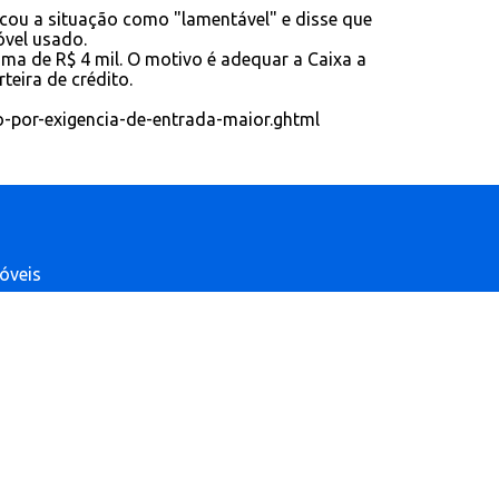
ficou a situação como "lamentável" e disse que
óvel usado.
ma de R$ 4 mil. O motivo é adequar a Caixa a
eira de crédito.
do-por-exigencia-de-entrada-maior.ghtml
móveis