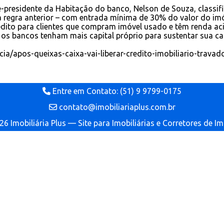
ce-presidente da Habitação do banco, Nelson de Souza, classi
 regra anterior – com entrada mínima de 30% do valor do im
édito para clientes que compram imóvel usado e têm renda aci
s bancos tenham mais capital próprio para sustentar sua cart
cia/apos-queixas-caixa-vai-liberar-credito-imobiliario-trava
Entre em Contato: (51) 9 9799-0175
contato@imobiliariaplus.com.br
6 Imobiliária Plus — Site para Imobiliárias e Corretores de I