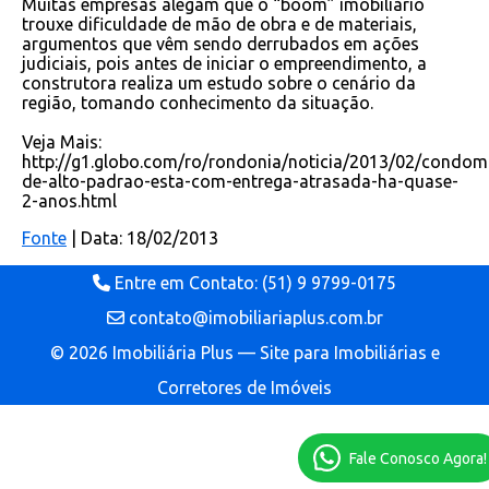
Muitas empresas alegam que o “boom” imobiliário
trouxe dificuldade de mão de obra e de materiais,
argumentos que vêm sendo derrubados em ações
judiciais, pois antes de iniciar o empreendimento, a
construtora realiza um estudo sobre o cenário da
região, tomando conhecimento da situação.
Veja Mais:
http://g1.globo.com/ro/rondonia/noticia/2013/02/condom
de-alto-padrao-esta-com-entrega-atrasada-ha-quase-
2-anos.html
Fonte
| Data: 18/02/2013
Entre em Contato: (51) 9 9799-0175
contato@imobiliariaplus.com.br
© 2026 Imobiliária Plus — Site para Imobiliárias e
Corretores de Imóveis
Fale Conosco Agora!