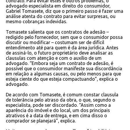
contrato. Para evitar estes e outros problemas, o
advogado especialista em direito do consumidor,
Gabriel Tomasete, diz que o primeiro passo é fazer uma
análise atenta do contrato para evitar surpresas, ou
mesmo cobranças indevidas.
Tomasete salienta que os contratos de adesão –
redigido pelo fornecedor, sem que o consumidor possa
discutir ou modificar – costumam ser de difícil
entendimento até para quem é da área jurídica. Antes
de assiná-lo, o futuro proprietário deve analisar as
clausulas com atenção e com o auxílio de um
advogado. “Embora seja um contrato de adesão, é
possível que o consumidor manifeste sua discordância
em relação a algumas causas, ou pelo menos para que
esteja ciente do que esteja compactuando”, explica o
advogado.
De acordo com Tomasete, é comum constar clausula
de tolerância pelo atraso da obra, o que, segundo o
especialista, pode ser discordado. “Assim como a
aparência do imóvel e do local, um dos principais
atrativos é a data de entrega, e em cima disso o
comprador se planejará”, explica.