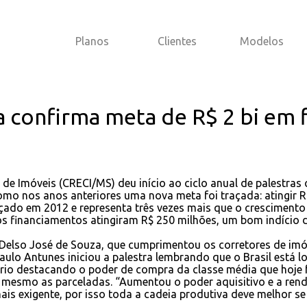
Planos
Clientes
Modelos
a confirma meta de R$ 2 bi em 
de Imóveis (CRECI/MS) deu início ao ciclo anual de palestras
omo nos anos anteriores uma nova meta foi traçada: atingir R
ado em 2012 e representa três vezes mais que o crescimento 
s financiamentos atingiram R$ 250 milhões, um bom indício d
 Delso José de Souza, que cumprimentou os corretores de imó
aulo Antunes iniciou a palestra lembrando que o Brasil está l
nário destacando o poder de compra da classe média que hoje
s, mesmo as parceladas. “Aumentou o poder aquisitivo e a r
s exigente, por isso toda a cadeia produtiva deve melhor se q