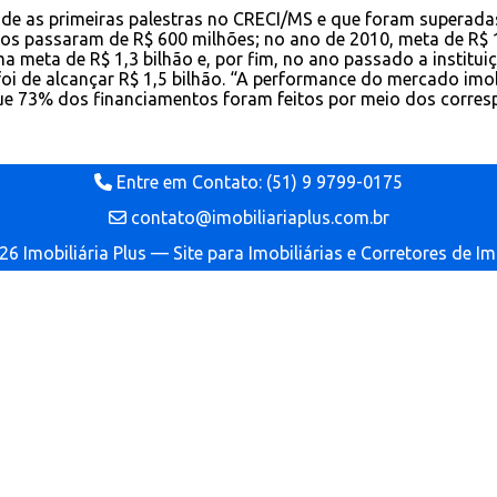
de as primeiras palestras no CRECI/MS e que foram superada
os passaram de R$ 600 milhões; no ano de 2010, meta de R$ 1 
a meta de R$ 1,3 bilhão e, por fim, no ano passado a institui
i de alcançar R$ 1,5 bilhão. “A performance do mercado imobi
que 73% dos financiamentos foram feitos por meio dos corres
Entre em Contato: (51) 9 9799-0175
contato@imobiliariaplus.com.br
6 Imobiliária Plus — Site para Imobiliárias e Corretores de I