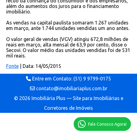
recuo da confiança do consumidor e dos empresários,
além do aumentos dos juros para o financiamento
imobiliário.
As vendas na capital paulista somaram 1.267 unidades
em março, ante 1.744 unidades vendidas um ano antes.
O valor geral de vendas (VGV) atingiu 672,8 milhões de
reais em março, alta mensal de 63,9 por cento, disse o
Secovi. O valor médio das unidades vendidas foi de 531
mil reais.
Fonte
| Data: 14/05/2015
Entre em Contato: (51) 9 9799-0175
contato@imobiliariaplus.com.br
© 2026 Imobiliária Plus — Site para Imobiliárias e
Corretores de Imóveis
Fale Conosco Agora!